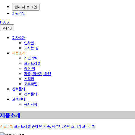
관리자 로그인
회원가입
PLUS
Menu
회사소개
인사말
오시는 길
제품소개
직조라벨
프린트라벨
종이 택
가죽, 택션지, 와펜
스티커
고무라벨
견적문의
견적문의
고객센터
공지사항
제품소개
직조라벨
프린트라벨
종이 택
가죽, 택션지, 와펜
스티커
고무라벨