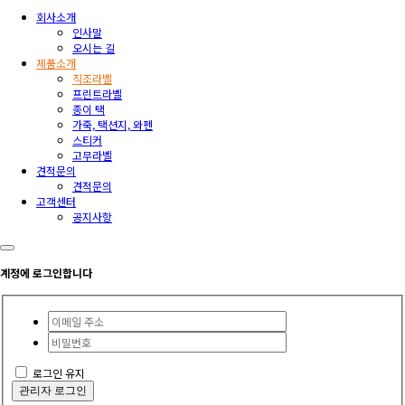
회사소개
인사말
오시는 길
제품소개
직조라벨
프린트라벨
종이 택
가죽, 택션지, 와펜
스티커
고무라벨
견적문의
견적문의
고객센터
공지사항
계정에 로그인합니다
로그인 유지
관리자 로그인